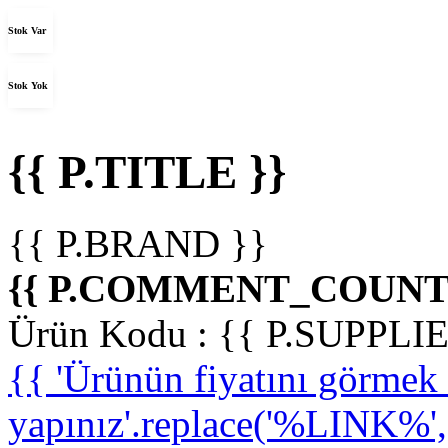
Stok Var
Stok Yok
{{ P.TITLE }}
{{ P.BRAND }}
{{ P.COMMENT_COUNT 
Ürün Kodu :
{{ P.SUPPL
{{ 'Ürünün fiyatını görme
yapınız'.replace('%LINK%', '