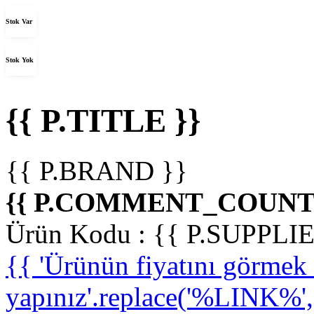
Stok Var
Stok Yok
{{ P.TITLE }}
{{ P.BRAND }}
{{ P.COMMENT_COUNT 
Ürün Kodu :
{{ P.SUPPL
{{ 'Ürünün fiyatını görme
yapınız'.replace('%LINK%', '