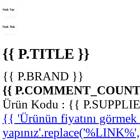
Stok Var
Stok Yok
{{ P.TITLE }}
{{ P.BRAND }}
{{ P.COMMENT_COUNT 
Ürün Kodu :
{{ P.SUPPL
{{ 'Ürünün fiyatını görme
yapınız'.replace('%LINK%', '