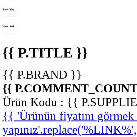
Stok Var
Stok Yok
{{ P.TITLE }}
{{ P.BRAND }}
{{ P.COMMENT_COUNT 
Ürün Kodu :
{{ P.SUPPL
{{ 'Ürünün fiyatını görme
yapınız'.replace('%LINK%', '