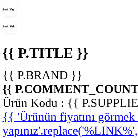
Stok Var
Stok Yok
{{ P.TITLE }}
{{ P.BRAND }}
{{ P.COMMENT_COUNT 
Ürün Kodu :
{{ P.SUPPL
{{ 'Ürünün fiyatını görme
yapınız'.replace('%LINK%', '