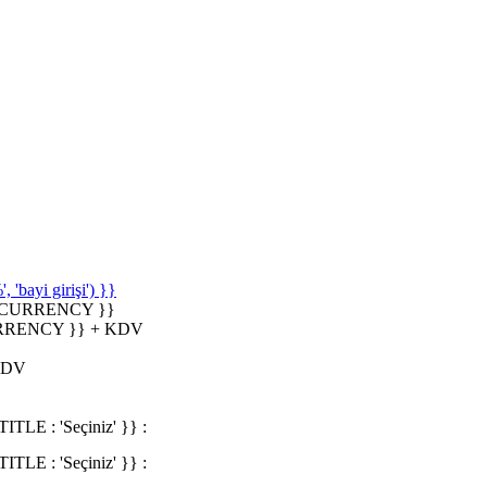
'bayi girişi') }}
_CURRENCY }}
RRENCY }} + KDV
KDV
 : 'Seçiniz' }} :
 : 'Seçiniz' }} :