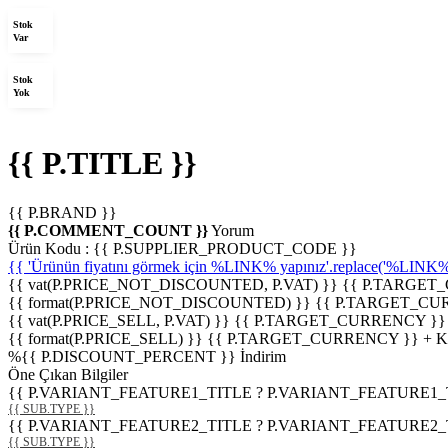
Stok
Var
Stok
Yok
{{ P.TITLE }}
{{ P.BRAND }}
{{ P.COMMENT_COUNT }}
Yorum
Ürün Kodu :
{{ P.SUPPLIER_PRODUCT_CODE }}
{{ 'Ürünün fiyatını görmek için %LINK% yapınız'.replace('%LINK%', 
{{ vat(P.PRICE_NOT_DISCOUNTED, P.VAT) }}
{{ P.TARGET
{{ format(P.PRICE_NOT_DISCOUNTED) }}
{{ P.TARGET_CU
{{ vat(P.PRICE_SELL, P.VAT) }}
{{ P.TARGET_CURRENCY }}
{{ format(P.PRICE_SELL) }}
{{ P.TARGET_CURRENCY }} + 
%
{{ P.DISCOUNT_PERCENT }}
İndirim
Öne Çıkan Bilgiler
{{ P.VARIANT_FEATURE1_TITLE ? P.VARIANT_FEATURE1_TITLE
{{ SUB.TYPE }}
{{ P.VARIANT_FEATURE2_TITLE ? P.VARIANT_FEATURE2_TITLE
{{ SUB.TYPE }}