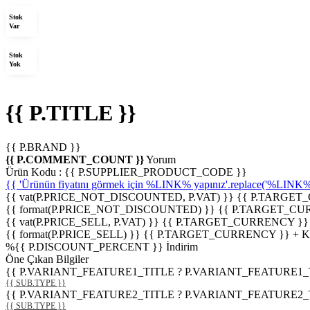
Stok
Var
Stok
Yok
{{ P.TITLE }}
{{ P.BRAND }}
{{ P.COMMENT_COUNT }}
Yorum
Ürün Kodu :
{{ P.SUPPLIER_PRODUCT_CODE }}
{{ 'Ürünün fiyatını görmek için %LINK% yapınız'.replace('%LINK%', 
{{ vat(P.PRICE_NOT_DISCOUNTED, P.VAT) }}
{{ P.TARGET
{{ format(P.PRICE_NOT_DISCOUNTED) }}
{{ P.TARGET_CU
{{ vat(P.PRICE_SELL, P.VAT) }}
{{ P.TARGET_CURRENCY }}
{{ format(P.PRICE_SELL) }}
{{ P.TARGET_CURRENCY }} + 
%
{{ P.DISCOUNT_PERCENT }}
İndirim
Öne Çıkan Bilgiler
{{ P.VARIANT_FEATURE1_TITLE ? P.VARIANT_FEATURE1_TITLE
{{ SUB.TYPE }}
{{ P.VARIANT_FEATURE2_TITLE ? P.VARIANT_FEATURE2_TITLE
{{ SUB.TYPE }}