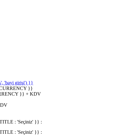
'bayi girişi') }}
_CURRENCY }}
RRENCY }} + KDV
KDV
 : 'Seçiniz' }} :
 : 'Seçiniz' }} :