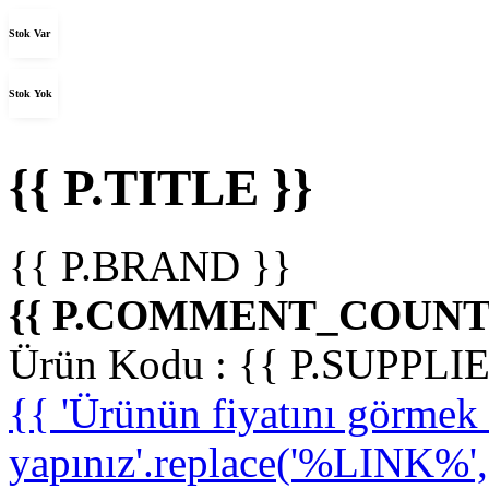
Stok Var
Stok Yok
{{ P.TITLE }}
{{ P.BRAND }}
{{ P.COMMENT_COUNT 
Ürün Kodu :
{{ P.SUPPL
{{ 'Ürünün fiyatını görme
yapınız'.replace('%LINK%', '