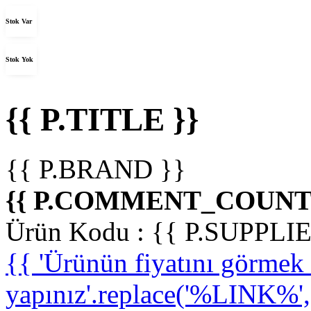
Stok Var
Stok Yok
{{ P.TITLE }}
{{ P.BRAND }}
{{ P.COMMENT_COUNT 
Ürün Kodu :
{{ P.SUPPL
{{ 'Ürünün fiyatını görme
yapınız'.replace('%LINK%', '