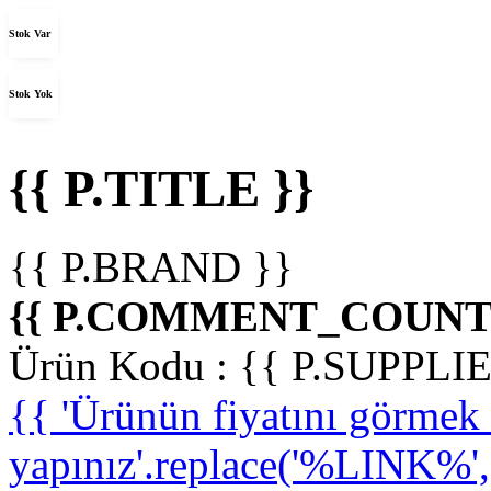
Stok Var
Stok Yok
{{ P.TITLE }}
{{ P.BRAND }}
{{ P.COMMENT_COUNT 
Ürün Kodu :
{{ P.SUPPL
{{ 'Ürünün fiyatını görme
yapınız'.replace('%LINK%', '