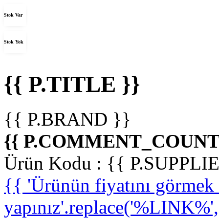
Stok Var
Stok Yok
{{ P.TITLE }}
{{ P.BRAND }}
{{ P.COMMENT_COUNT 
Ürün Kodu :
{{ P.SUPPL
{{ 'Ürünün fiyatını görme
yapınız'.replace('%LINK%', '