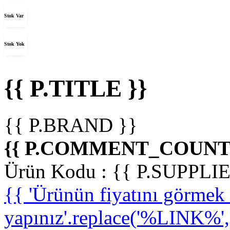
Stok Var
Stok Yok
{{ P.TITLE }}
{{ P.BRAND }}
{{ P.COMMENT_COUNT 
Ürün Kodu :
{{ P.SUPPL
{{ 'Ürünün fiyatını görme
yapınız'.replace('%LINK%', '