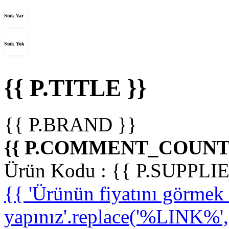
Stok Var
Stok Yok
{{ P.TITLE }}
{{ P.BRAND }}
{{ P.COMMENT_COUNT 
Ürün Kodu :
{{ P.SUPPL
{{ 'Ürünün fiyatını görme
yapınız'.replace('%LINK%', '