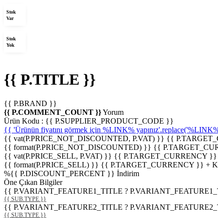
Stok
Var
Stok
Yok
{{ P.TITLE }}
{{ P.BRAND }}
{{ P.COMMENT_COUNT }}
Yorum
Ürün Kodu :
{{ P.SUPPLIER_PRODUCT_CODE }}
{{ 'Ürünün fiyatını görmek için %LINK% yapınız'.replace('%LINK%', 
{{ vat(P.PRICE_NOT_DISCOUNTED, P.VAT) }}
{{ P.TARGET
{{ format(P.PRICE_NOT_DISCOUNTED) }}
{{ P.TARGET_CU
{{ vat(P.PRICE_SELL, P.VAT) }}
{{ P.TARGET_CURRENCY }}
{{ format(P.PRICE_SELL) }}
{{ P.TARGET_CURRENCY }} + 
%
{{ P.DISCOUNT_PERCENT }}
İndirim
Öne Çıkan Bilgiler
{{ P.VARIANT_FEATURE1_TITLE ? P.VARIANT_FEATURE1_TITLE
{{ SUB.TYPE }}
{{ P.VARIANT_FEATURE2_TITLE ? P.VARIANT_FEATURE2_TITLE
{{ SUB.TYPE }}