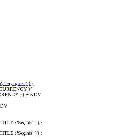
'bayi girişi') }}
_CURRENCY }}
RRENCY }} + KDV
KDV
 : 'Seçiniz' }} :
 : 'Seçiniz' }} :