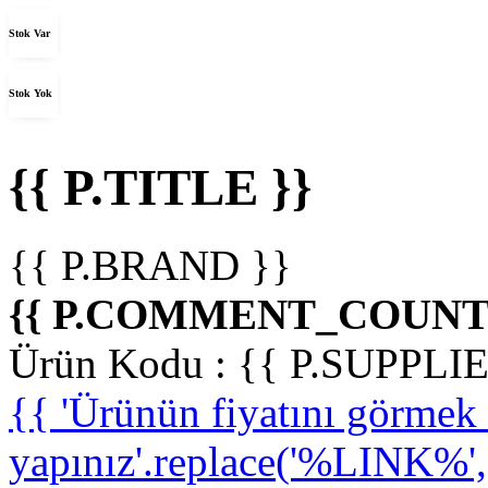
Stok Var
Stok Yok
{{ P.TITLE }}
{{ P.BRAND }}
{{ P.COMMENT_COUNT 
Ürün Kodu :
{{ P.SUPPL
{{ 'Ürünün fiyatını görme
yapınız'.replace('%LINK%', '