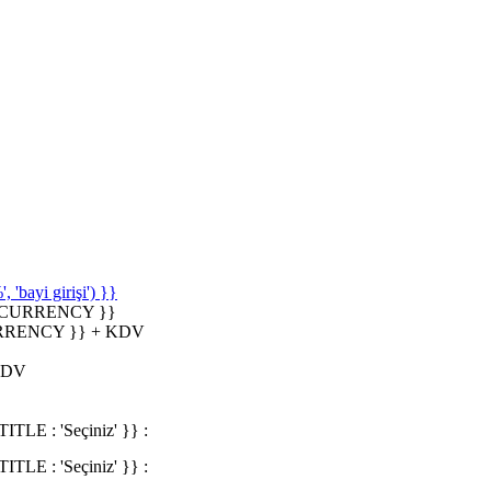
'bayi girişi') }}
_CURRENCY }}
RRENCY }} + KDV
KDV
 : 'Seçiniz' }} :
 : 'Seçiniz' }} :