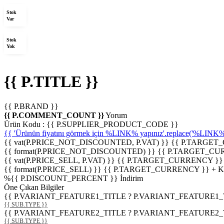
Stok
Var
Stok
Yok
{{ P.TITLE }}
{{ P.BRAND }}
{{ P.COMMENT_COUNT }}
Yorum
Ürün Kodu :
{{ P.SUPPLIER_PRODUCT_CODE }}
{{ 'Ürünün fiyatını görmek için %LINK% yapınız'.replace('%LINK%', 
{{ vat(P.PRICE_NOT_DISCOUNTED, P.VAT) }}
{{ P.TARGET
{{ format(P.PRICE_NOT_DISCOUNTED) }}
{{ P.TARGET_CU
{{ vat(P.PRICE_SELL, P.VAT) }}
{{ P.TARGET_CURRENCY }}
{{ format(P.PRICE_SELL) }}
{{ P.TARGET_CURRENCY }} + 
%
{{ P.DISCOUNT_PERCENT }}
İndirim
Öne Çıkan Bilgiler
{{ P.VARIANT_FEATURE1_TITLE ? P.VARIANT_FEATURE1_TITLE
{{ SUB.TYPE }}
{{ P.VARIANT_FEATURE2_TITLE ? P.VARIANT_FEATURE2_TITLE
{{ SUB.TYPE }}