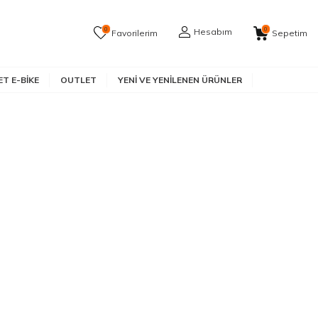
0
0
Hesabım
Favorilerim
Sepetim
T E-BIKE
OUTLET
YENI VE YENILENEN ÜRÜNLER