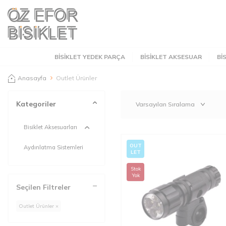
BISIKLET YEDEK PARÇA
BISIKLET AKSESUAR
BI
Anasayfa
Outlet Ürünler
Kategoriler
Bisiklet Aksesuarları
OUT
Aydınlatma Sistemleri
LET
Stok
Yok
Seçilen Filtreler
Outlet Ürünler ×