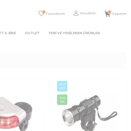
0
0
Hesabım
Favorilerim
Sepetim
T E-BIKE
OUTLET
YENI VE YENILENEN ÜRÜNLER
OUT
LET
Stok
Var