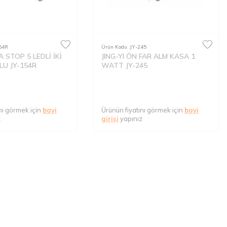
54R
Ürün Kodu :
JY-245
A STOP 5 LEDLİ İKİ
JING-YI ÖN FAR ALM KASA 1
U JY-154R
WATT JY-245
nı görmek için
bayi
Ürünün fiyatını görmek için
bayi
z
girişi
yapınız