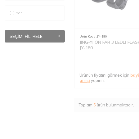
Yeni
SEÇIMI FILTRELE
Ürün Kodu :
JY-180
JING-YI ÖN FAR 3 LEDLİ FLAS
JY-180
Ürünün fiyatını görmek için
bayi
girişi
yapınız
Toplam
5
ürün bulunmaktadır.