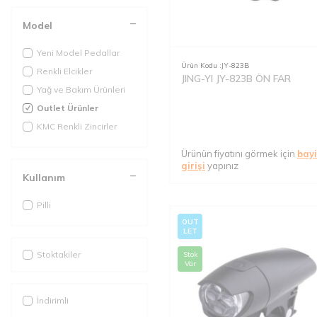
Model
Yeni Model Pedallar
Ürün Kodu :
JY-823B
Renkli Elcikler
JING-YI JY-823B ÖN FAR
Yağ ve Bakım Ürünleri
Outlet Ürünler
KMC Renkli Zincirler
Ürünün fiyatını görmek için
bayi
girişi
yapınız
Kullanım
Pilli
OUT
LET
Stoktakiler
Stok
Var
İndirimli