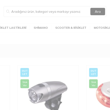
Ara
SIKLET LASTIKLERI
SHIMANO
SCOOTER & BISIKLET
MOTOSIKLE
OUT
OUT
LET
LET
Stok
Stok
Var
Var