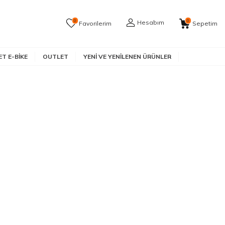
0
0
Hesabım
Favorilerim
Sepetim
T E-BIKE
OUTLET
YENI VE YENILENEN ÜRÜNLER