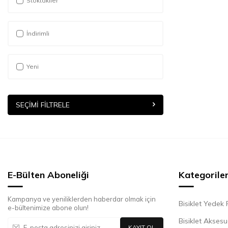
Stoktakiler
İndirimli
Yeni
SEÇIMI FILTRELE
E-Bülten Aboneliği
Kategorile
Kampanya ve yeniliklerden haberdar olmak için
Bisiklet Yedek
e-bültenimize abone olun!
Bisiklet Akses
KAYIT OL