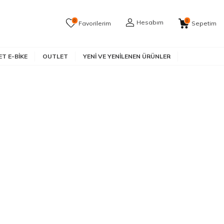
0
0
Hesabım
Favorilerim
Sepetim
T E-BIKE
OUTLET
YENI VE YENILENEN ÜRÜNLER