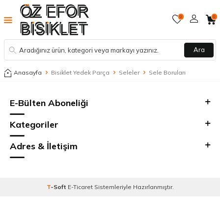
0
0
Ara
Anasayfa
Bisiklet Yedek Parça
Seleler
Sele Boruları
E-Bülten Aboneliği
Kategoriler
Adres & İletişim
T
-Soft
E-Ticaret
Sistemleriyle Hazırlanmıştır.