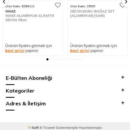
Ürün Kodu :
ED88111
Ürün Kodu :
15999
WAKE
GİDON BORU-BOĞAZ SET
WAKE ALUMİNYUM 31.8 MTB
[ALUMİNYUM] [SARI]
GİDON 78cm
Ürünün fiyatını görmek için
Ürünün fiyatını görmek için
bayi girişi
yapınız
bayi girişi
yapınız
E-Bülten Aboneliği
Kategoriler
Adres & İletişim
T
-Soft
E-Ticaret
Sistemleriyle Hazırlanmıştır.