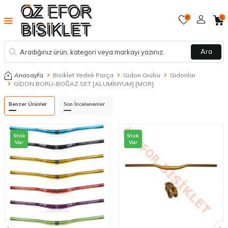
0
0
Ara
Anasayfa
Bisiklet Yedek Parça
Gidon Grubu
Gidonlar
GİDON BORU-BOĞAZ SET [ALUMİNYUM] [MOR]
Benzer Ürünler
Son İncelenenler
Stok
Stok
Var
Var