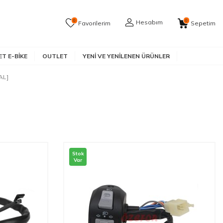
0
0
Hesabım
Favorilerim
Sepetim
T E-BIKE
OUTLET
YENI VE YENILENEN ÜRÜNLER
AL]
Stok
Var