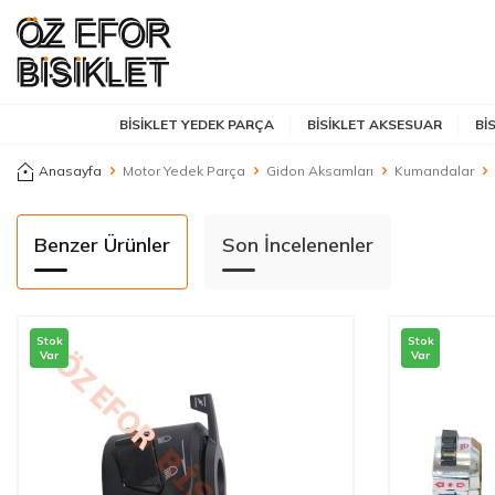
BISIKLET YEDEK PARÇA
BISIKLET AKSESUAR
BI
Anasayfa
Motor Yedek Parça
Gidon Aksamları
Kumandalar
Benzer Ürünler
Son İncelenenler
Stok
Stok
Var
Var