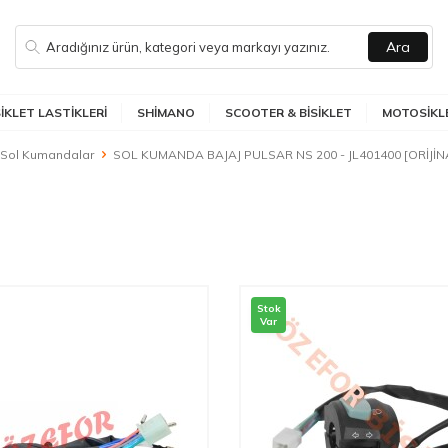
Ara
SIKLET LASTIKLERI
SHIMANO
SCOOTER & BISIKLET
MOTOSIKLE
Sol Kumandalar
SOL KUMANDA BAJAJ PULSAR NS 200 - JL401400 [ORİJİN
Stok
Var