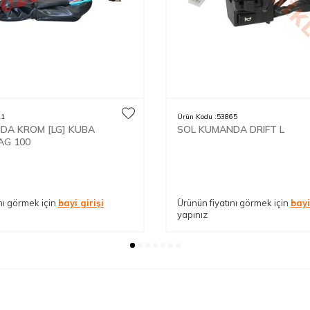
11
Ürün Kodu :
53865
DA KROM [LG] KUBA
SOL KUMANDA DRIFT L
AG 100
nı görmek için
bayi girişi
Ürünün fiyatını görmek için
bayi
yapınız