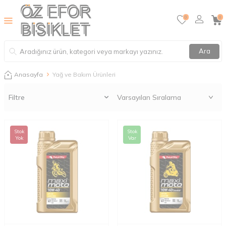
0
0
Ara
Anasayfa
Yağ ve Bakım Ürünleri
Filtre
Stok
Stok
Yok
Var