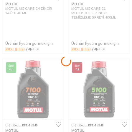
MOTUL
MOTUL
MOTUL MC CARE C4 ZİNCİR
MOTUL MC CARE C1
YAĞI 0.40 ML
MOTOSİKLET ZİNCİR
TEMİZLEME SPREYİ 400ML
Ürünün fiyatını görmek için
Ürünün fiyatını görmek için
bayi girişi
yapınız
bayi girişi
yapınız
Stok
Stok
Var
Yok
Ürün Kodu :
EFR-84949
Ürün Kodu :
EFR-84948
MOTUL
MOTUL