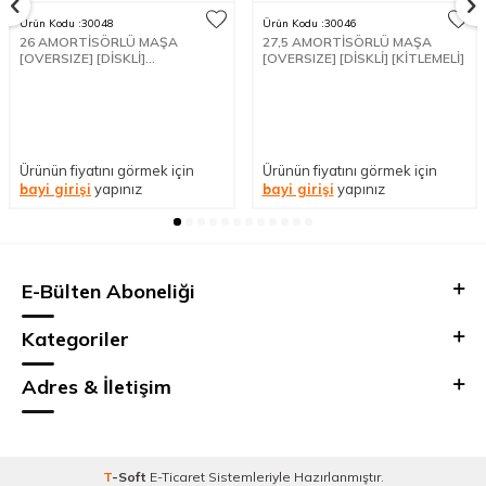
Ürün Kodu :
30048
Ürün Kodu :
30046
26 AMORTİSÖRLÜ MAŞA
27,5 AMORTİSÖRLÜ MAŞA
[OVERSIZE] [DİSKLİ]
[OVERSIZE] [DİSKLİ] [KİTLEMELİ]
[KİTLEMESİZ]
Ürünün fiyatını görmek için
Ürünün fiyatını görmek için
bayi girişi
yapınız
bayi girişi
yapınız
E-Bülten Aboneliği
Kategoriler
Adres & İletişim
T
-Soft
E-Ticaret
Sistemleriyle Hazırlanmıştır.