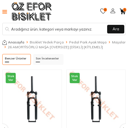
0
0
Ara
Anasayfa
Bisiklet Yedek Parça
Pedal Park Ayak Maşa
Maşalar
26 AMORTİSÖRLÜ MAŞA [OVERSIZE] [DİSKLİ] [KİTLEMELİ]
Benzer Ürünler
Son İncelenenler
Stok
Stok
Var
Var