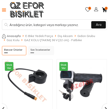
0
0
Ara
Anasayfa
E-Bike Yedek Parça
Dış Aksam
Gidon Grubu
Gaz Kolu
GAZ KOLU [TAKIM] 36 V [22 cm] - Fatbike
Benzer Ürünler
Son İncelenenler
Stok
Stok
Var
Var