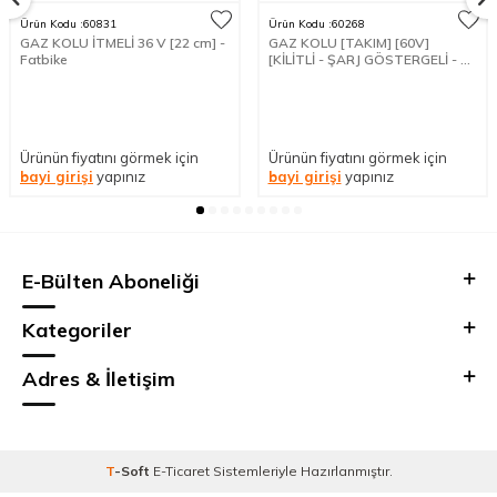
Ürün Kodu :
60831
Ürün Kodu :
60268
GAZ KOLU İTMELİ 36 V [22 cm] -
GAZ KOLU [TAKIM] [60V]
Fatbike
[KİLİTLİ - ŞARJ GÖSTERGELİ - 3
TEKERLEKLİ] E-BIKE
Ürünün fiyatını görmek için
Ürünün fiyatını görmek için
bayi girişi
yapınız
bayi girişi
yapınız
E-Bülten Aboneliği
Kategoriler
Adres & İletişim
T
-Soft
E-Ticaret
Sistemleriyle Hazırlanmıştır.