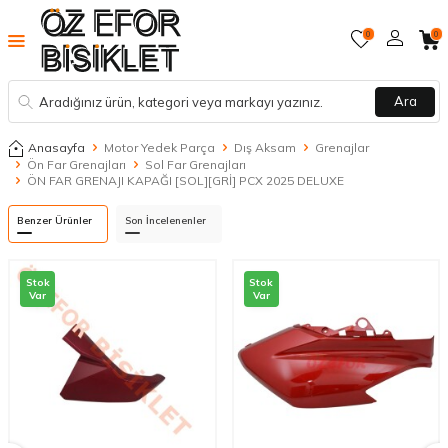
0
0
Ara
Anasayfa
Motor Yedek Parça
Dış Aksam
Grenajlar
Ön Far Grenajları
Sol Far Grenajları
ÖN FAR GRENAJI KAPAĞI [SOL][GRİ] PCX 2025 DELUXE
Benzer Ürünler
Son İncelenenler
Stok
Stok
Var
Var