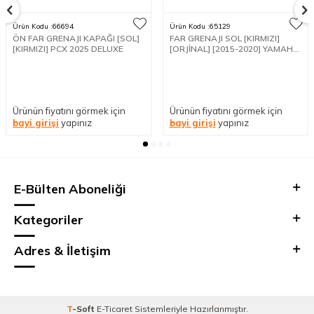
Ürün Kodu :
66694
Ürün Kodu :
65129
ÖN FAR GRENAJI KAPAĞI [SOL]
FAR GRENAJI SOL [KIRMIZI]
[KIRMIZI] PCX 2025 DELUXE
[ORJİNAL] [2015-2020] YAMAHA
N MAX
Ürünün fiyatını görmek için
Ürünün fiyatını görmek için
bayi girişi
yapınız
bayi girişi
yapınız
E-Bülten Aboneliği
Kategoriler
Adres & İletişim
T
-Soft
E-Ticaret
Sistemleriyle Hazırlanmıştır.