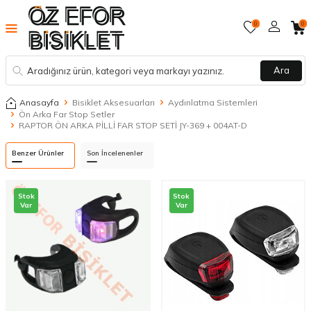
0
0
Ara
Anasayfa
Bisiklet Aksesuarları
Aydınlatma Sistemleri
Ön Arka Far Stop Setler
RAPTOR ÖN ARKA PİLLİ FAR STOP SETİ JY-369 + 004AT-D
Benzer Ürünler
Son İncelenenler
Stok
Stok
Var
Var